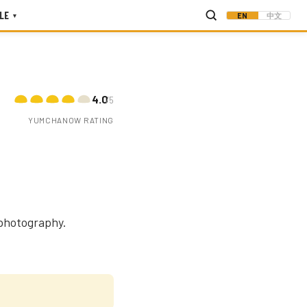
LE
EN
中文
▾
4.0
/5
YUMCHANOW RATING
photography.